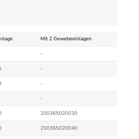
nlage
Mit 2 Gewebeeinlagen
-
5
-
0
-
-
0
200365020030
0
200365020040