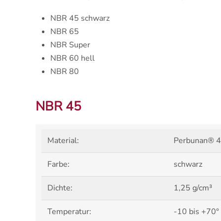
NBR 45 schwarz
NBR 65
NBR Super
NBR 60 hell
NBR 80
NBR 45
Material:
Perbunan® 45
Farbe:
schwarz
Dichte:
1,25 g/cm³
Temperatur:
-10 bis +70°