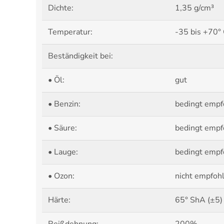
Dichte:
1,35 g/cm³
Temperatur:
-35 bis +70°
Beständigkeit bei:
• Öl:
gut
• Benzin:
bedingt empf
• Säure:
bedingt empf
• Lauge:
bedingt empf
• Ozon:
nicht empfoh
Härte:
65° ShA (±5)