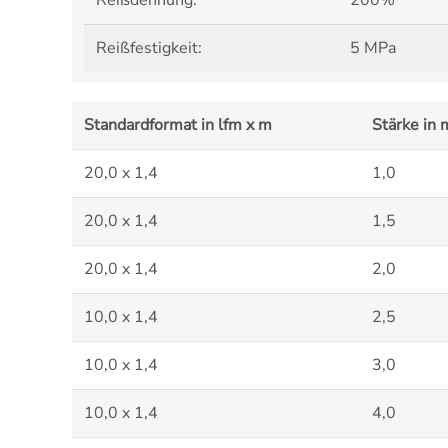
Reißdehnung:
200%
Reißfestigkeit:
5 MPa
Standardformat in lfm x m
Stärke in
20,0 x 1,4
1,0
20,0 x 1,4
1,5
20,0 x 1,4
2,0
10,0 x 1,4
2,5
10,0 x 1,4
3,0
10,0 x 1,4
4,0