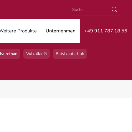
Weitere Produkte
Unternehmen
+49 911 787 18 56
lyurethan
Vulkollan®
Butylkautschuk