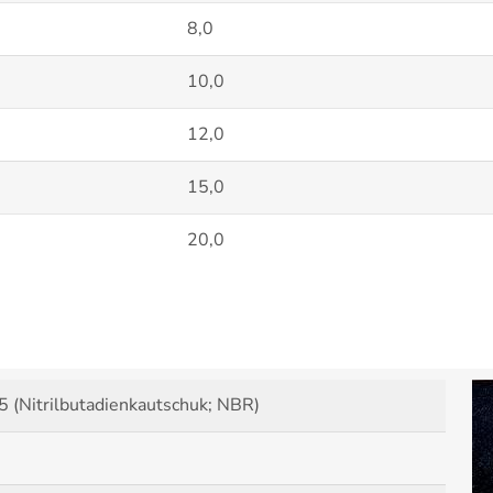
8,0
10,0
12,0
15,0
20,0
 (Nitrilbutadienkautschuk; NBR)