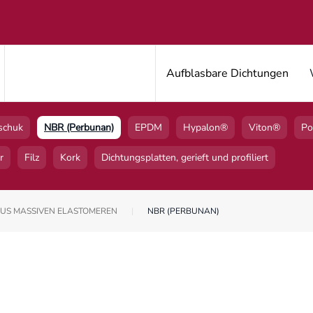
Aufblasbare Dichtungen
schuk
NBR (Perbunan)
EPDM
Hypalon®
Viton®
Po
r
Filz
Kork
Dichtungsplatten, gerieft und profiliert
US MASSIVEN ELASTOMEREN
NBR (PERBUNAN)