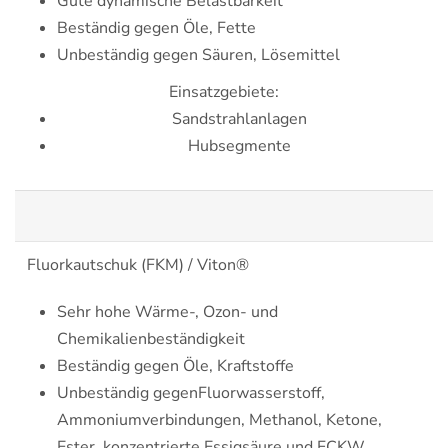
Gute dynamische Belastbarkeit
Beständig gegen Öle, Fette
Unbeständig gegen Säuren, Lösemittel
Einsatzgebiete:
Sandstrahlanlagen
Hubsegmente
Fluorkautschuk (FKM) / Viton®
Sehr hohe Wärme-, Ozon- und
Chemikalienbeständigkeit
Beständig gegen Öle, Kraftstoffe
Unbeständig gegenFluorwasserstoff,
Ammoniumverbindungen, Methanol, Ketone,
Ester, konzentrierte Essigsäure und FCKW