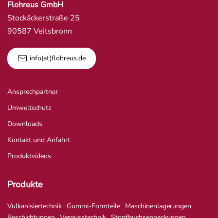
Flohreus GmbH
Stockäckerstraße 25
90587 Veitsbronn
info(at)flohreus.de
Ansprechpartner
Umweltschutz
Downloads
Kontakt und Anfahrt
Produktvideos
Produkte
Vulkanisiertechnik
Gummi-Formteile
Maschinenlagerungen
Beschichtungen
Vergusstechnik
Stopfbuchsenpackungen