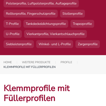
Polsterprofile, Luftpolsterprofile, Auflageprofile
Rolltorprofile, Fingerschutzprofile
Stollenprofile
T-Profile
Tankdeckeldichtungsprofile
Trapezprofile
U-Profile
Vierkantprofile, Vierkantschlauchprofile
Siebleistenprofile
Winkel- und L-Profile
Zargenprofile
HOME
WEITERE PRODUKTE
PROFILE
KLEMMPROFILE MIT FÜLLERPROFILEN
Klemmprofile mit
Füllerprofilen