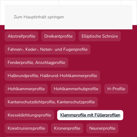
Zum Hauptinhalt springen
Abstreifprofile
Dreikantprofile
Elliptische Schnüre
Fahnen-, Keder-, Noten- und Fugenprofile
Fenderprofile, Anschlagprofile
Halbrundprofile, Halbrund-Hohlkammerprofile
Hohlkammerprofile
Hohlkammerhubprofile
H-Profile
Kantenschutzdichtprofile, Kantenschutzprofile
Kesseldichtungsprofile
Klemmprofile mit Füllerprofilen
Koextrusionsprofile
Kronenprofile
Neunerprofile