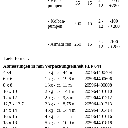
• Kreisel-
2 -
-100 /
35
15
pumpen
12
+280
• Kolben-
2 -
-100
200
15
pumpen
12
/ +280
2 -
-100
• Armatu-ren
250
15
12
/ +280
Lieferformen:
Abmessungen in mm
Verpackungseinheit
FLP 644
4 x4
1 kg - ca. 44 m
205964400404
6 x 6
1 kg - ca. 19,6 m
205964400606
8 x 8
1 kg - ca. 11 m
205964400808
10 x 10
2 kg - ca. 14,1 m
205964401010
12 x 12
2 kg - ca. 9,8 m
205964401212
12,7 x 12,7
2 kg - ca. 8,75 m
205964401313
14 x 14
4 kg - ca. 14,4 m
205964401414
16 x 16
4 kg - ca. 11 m
205964401616
18 x 18
5 kg - ca. 10,9 m
205964401818