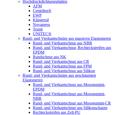
Hochdruckdichtungsplatten
AFM
Centellen®
EWP
Klingersil
Novapress
Tesnit
UNITEC®
Rund- und Vierkantschnüre aus massiven Elastomeren
Rund- und Vierkantschnur aus NBR
Rund- und Vierkantschnur, Rechteckstreifen aus
EPDM
Rundschnur aus NK
Rund- und Vierkantschnur aus CR
Rund- und Vierkantschnur aus FPM
Rund- und Vierkantschnur aus Silikon
Rund- und Vierkantschnüre aus geschäumten
Elastomeren
Rund- und Vierkantschnur aus Moosgummi-
EPDM
Rund- und Vierkantschnur aus Moosgummi-
NBR
Rund- und Vierkantschnur aus Moosgummi-CR
Rund- und Vierkantschnur aus Silikonschaum
Rechteckstreifen aus Zell-PU