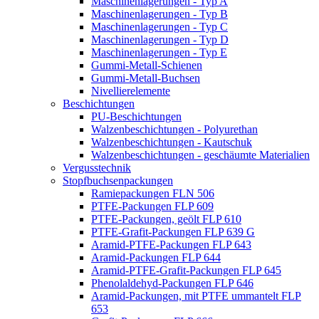
Maschinenlagerungen - Typ A
Maschinenlagerungen - Typ B
Maschinenlagerungen - Typ C
Maschinenlagerungen - Typ D
Maschinenlagerungen - Typ E
Gummi-Metall-Schienen
Gummi-Metall-Buchsen
Nivellierelemente
Beschichtungen
PU-Beschichtungen
Walzenbeschichtungen - Polyurethan
Walzenbeschichtungen - Kautschuk
Walzenbeschichtungen - geschäumte Materialien
Vergusstechnik
Stopfbuchsenpackungen
Ramiepackungen FLN 506
PTFE-Packungen FLP 609
PTFE-Packungen, geölt FLP 610
PTFE-Grafit-Packungen FLP 639 G
Aramid-PTFE-Packungen FLP 643
Aramid-Packungen FLP 644
Aramid-PTFE-Grafit-Packungen FLP 645
Phenolaldehyd-Packungen FLP 646
Aramid-Packungen, mit PTFE ummantelt FLP
653