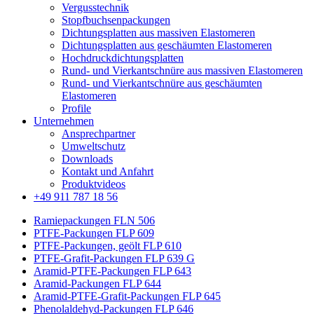
Vergusstechnik
Stopfbuchsenpackungen
Dichtungsplatten aus massiven Elastomeren
Dichtungsplatten aus geschäumten Elastomeren
Hochdruckdichtungsplatten
Rund- und Vierkantschnüre aus massiven Elastomeren
Rund- und Vierkantschnüre aus geschäumten
Elastomeren
Profile
Unternehmen
Ansprechpartner
Umweltschutz
Downloads
Kontakt und Anfahrt
Produktvideos
+49 911 787 18 56
Ramiepackungen FLN 506
PTFE-Packungen FLP 609
PTFE-Packungen, geölt FLP 610
PTFE-Grafit-Packungen FLP 639 G
Aramid-PTFE-Packungen FLP 643
Aramid-Packungen FLP 644
Aramid-PTFE-Grafit-Packungen FLP 645
Phenolaldehyd-Packungen FLP 646