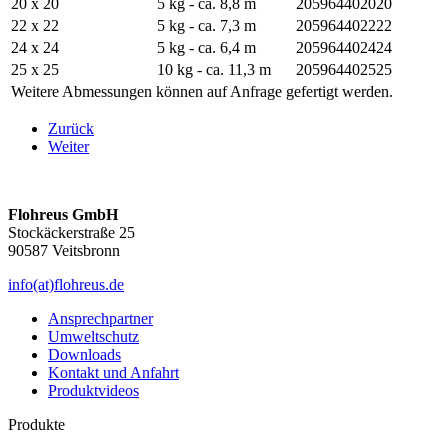
20 x 20
5 kg - ca. 8,8 m
205964402020
22 x 22
5 kg - ca. 7,3 m
205964402222
24 x 24
5 kg - ca. 6,4 m
205964402424
25 x 25
10 kg - ca. 11,3 m
205964402525
Weitere Abmessungen können auf Anfrage gefertigt werden.
Zurück
Weiter
Flohreus GmbH
Stockäckerstraße 25
90587 Veitsbronn
info(at)flohreus.de
Ansprechpartner
Umweltschutz
Downloads
Kontakt und Anfahrt
Produktvideos
Produkte