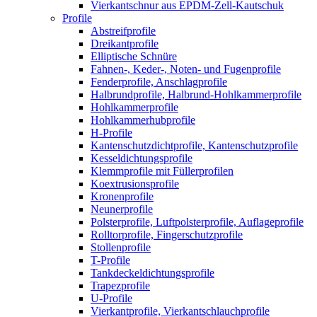
Vierkantschnur aus EPDM-Zell-Kautschuk
Profile
Abstreifprofile
Dreikantprofile
Elliptische Schnüre
Fahnen-, Keder-, Noten- und Fugenprofile
Fenderprofile, Anschlagprofile
Halbrundprofile, Halbrund-Hohlkammerprofile
Hohlkammerprofile
Hohlkammerhubprofile
H-Profile
Kantenschutzdichtprofile, Kantenschutzprofile
Kesseldichtungsprofile
Klemmprofile mit Füllerprofilen
Koextrusionsprofile
Kronenprofile
Neunerprofile
Polsterprofile, Luftpolsterprofile, Auflageprofile
Rolltorprofile, Fingerschutzprofile
Stollenprofile
T-Profile
Tankdeckeldichtungsprofile
Trapezprofile
U-Profile
Vierkantprofile, Vierkantschlauchprofile