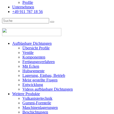
Profile
Unternehmen
+49 911 787 18 56
Aufblasbare Dichtungen
Übersicht Profile
Ventile
Komponenten
Fertigungsverfahren
Mit Ecken
Hubsegmente
Lagerung, Einbau, Betrieb
Meist gestellte Fragen
Entwicklung
Videos aufblasbare Dichtungen
Weitere Produkte
Vulkanisiertechnik
Gummi-Formteile
Maschinenlagerungen
Beschichtungen