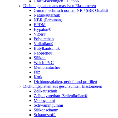
Grafit-Packungen FLP 666
Dichtungsplatten aus massiven Elastomeren
Gummi technisch normal NR / SBR Qualität
Naturkautschuk
NBR (Perbunan)
EPDM
Hypalon®
Viton®
Polyurethan
Vulkollan®
Butylkautschuk
Neoprene®
Silikon
Weich PVC
Membrantücher
Filz
Kork
Dichtungsplatten, gerieft und profiliert
Dichtungsplatten aus geschäumten Elastomeren
Zellkautschuk
Zellpolyurethan, Zellvulkollan®
Moosgummi
Schwammgummi
Silikonschaum
Schaumstoffe