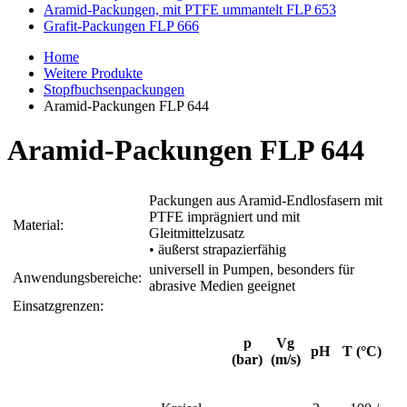
Aramid-Packungen, mit PTFE ummantelt FLP 653
Grafit-Packungen FLP 666
Home
Weitere Produkte
Stopfbuchsenpackungen
Aramid-Packungen FLP 644
Aramid-Packungen FLP 644
Packungen aus Aramid-Endlosfasern mit
PTFE
imprägniert und mit
Material:
Gleitmittelzusatz
• äußerst strapazierfähig
universell in Pumpen, besonders für
Anwendungsbereiche:
abrasive Medien geeignet
Einsatzgrenzen:
p
Vg
pH
T (°C)
(bar)
(m/s)